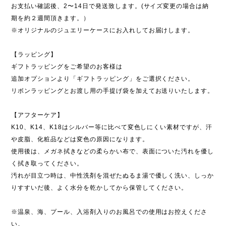
お支払い確認後、2〜14日で発送致します。(サイズ変更の場合は納
期を約２週間頂きます。）
※オリジナルのジュエリーケースにお入れしてお届けします。
【ラッピング】
ギフトラッピングをご希望のお客様は
追加オプションより「ギフトラッピング」をご選択ください。
リボンラッピングとお渡し用の手提げ袋を加えてお送りいたします。
【アフターケア】
K10、K14、K18はシルバー等に比べて変色しにくい素材ですが、汗
や皮脂、化粧品などは変色の原因になります。
使用後は、メガネ拭きなどの柔らかい布で、表面についた汚れを優し
く拭き取ってください。
汚れが目立つ時は、中性洗剤を混ぜたぬるま湯で優しく洗い、しっか
りすすいだ後、よく水分を乾かしてから保管してください。
※温泉、海、プール、入浴剤入りのお風呂での使用はお控えくださ
い。