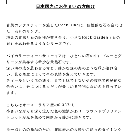
日本国内にお住まいの方向け
岩肌のテクスチャーを施したRock Ringに、個性的な石を合わせ
た一点ものリング。
地金の質感と石の個性が響き合う、小さなRock Garden（石の
庭）を思わせるようなシリーズです。
バイカラーティールサファイアは、ひとつの石の中にブルーとグ
リーンが共存する希少な天然石です。
深い海の底を思わせる青と、静かな森の奥のような緑が溶け合
い、見る角度によってその表情を変えていきます。
ティールという名の通り、青でも緑でもないその曖昧で神秘的な
色合いは、身につける人だけが楽しめる特別な煌めきを持ってい
ます。
こちらはオーストラリア産の0.337ct。
小さいながらも深く澄んだ色の濃淡があり、ラウンドブリリアン
トカットが光を集めて内側から静かに輝きます。​​​​​​​​​​​​​​​​
※一点ものの商品のため、在庫表示の反映やご購入のタイミング