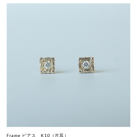
Frame ピアス K10（片耳）