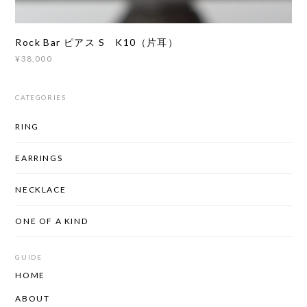
Rock Bar ピアス S K10（片耳）
¥38,000
CATEGORIES
RING
EARRINGS
NECKLACE
ONE OF A KIND
GUIDE
HOME
ABOUT