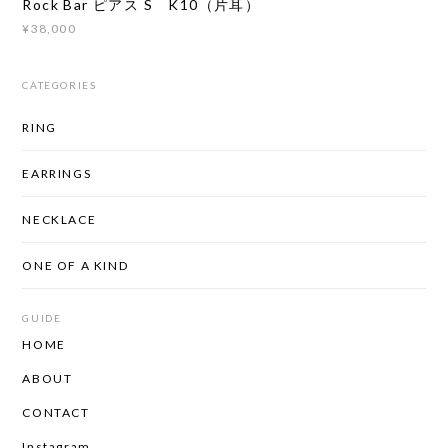
Rock Bar ピアス S K10（片耳）
¥38,000
CATEGORIES
RING
EARRINGS
NECKLACE
ONE OF A KIND
GUIDE
HOME
ABOUT
CONTACT
Instagram