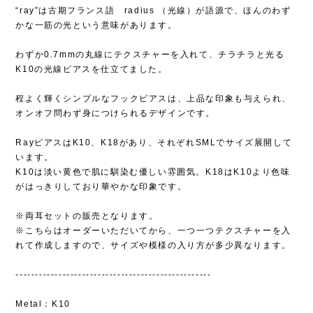
“ray”は古期フランス語 radius （光線）が語源で、ほんのわず
かな一筋の光という意味があります。
わずか0.7mmの丸線にテクスチャーを入れて、チラチラと光る
K10の光線ピアスを仕立てました。
程よく輝くシンプルなフックピアスは、上品な印象も与えられ、
オンオフ問わず身につけられるデザインです。
RayピアスはK10、K18があり、それぞれSMLでサイズ展開して
います。
K10は淡い黄色で肌に馴染む優しい雰囲気。K18はK10より色味
がはっきりしており華やかな印象です。
※両耳セットの販売となります。
※こちらはオーダーいただいてから、一つ一つテクスチャーを入
れて作成しますので、サイズや模様の入り方が多少異なります。
--------------------------------------------------
Metal：K10