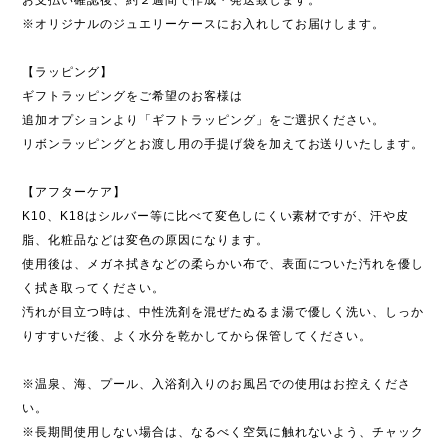
お支払い確認後、約２週間で作成・発送致します。
※オリジナルのジュエリーケースにお入れしてお届けします。
【ラッピング】
ギフトラッピングをご希望のお客様は
追加オプションより「ギフトラッピング」をご選択ください。
リボンラッピングとお渡し用の手提げ袋を加えてお送りいたします。
【アフターケア】
K10、K18はシルバー等に比べて変色しにくい素材ですが、汗や皮
脂、化粧品などは変色の原因になります。
使用後は、メガネ拭きなどの柔らかい布で、表面についた汚れを優し
く拭き取ってください。
汚れが目立つ時は、中性洗剤を混ぜたぬるま湯で優しく洗い、しっか
りすすいだ後、よく水分を乾かしてから保管してください。
※温泉、海、プール、入浴剤入りのお風呂での使用はお控えくださ
い。
※長期間使用しない場合は、なるべく空気に触れないよう、チャック