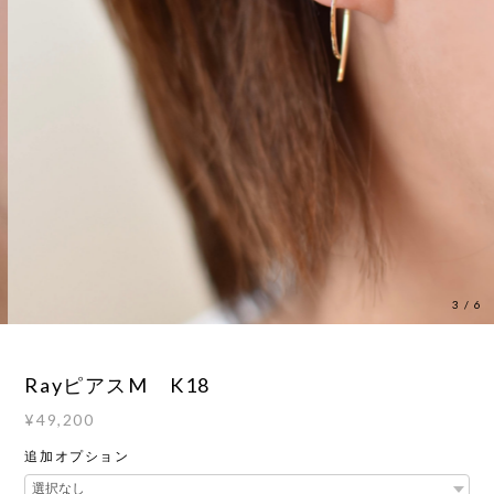
3
/
6
RayピアスM K18
¥49,200
追加オプション