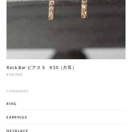
Rock Bar ピアス S K10（片耳）
¥38,000
CATEGORIES
RING
EARRINGS
NECKLACE