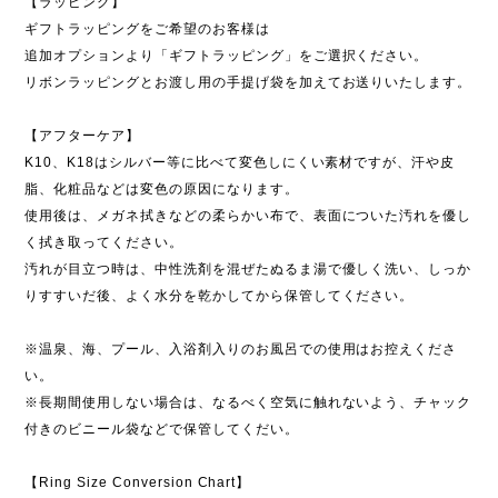
【ラッピング】
ギフトラッピングをご希望のお客様は
追加オプションより「ギフトラッピング」をご選択ください。
リボンラッピングとお渡し用の手提げ袋を加えてお送りいたします。
【アフターケア】
K10、K18はシルバー等に比べて変色しにくい素材ですが、汗や皮
脂、化粧品などは変色の原因になります。
使用後は、メガネ拭きなどの柔らかい布で、表面についた汚れを優し
く拭き取ってください。
汚れが目立つ時は、中性洗剤を混ぜたぬるま湯で優しく洗い、しっか
りすすいだ後、よく水分を乾かしてから保管してください。
※温泉、海、プール、入浴剤入りのお風呂での使用はお控えくださ
い。
※長期間使用しない場合は、なるべく空気に触れないよう、チャック
付きのビニール袋などで保管してくだい。
【Ring Size Conversion Chart】